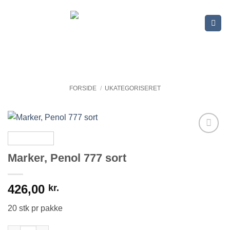
Fortsæt
til
indhold
FORSIDE
/
UKATEGORISERET
Marker, Penol 777 sort
426,00
kr.
20 stk pr pakke