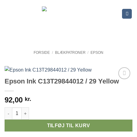
Fortsæt
til
indhold
FORSIDE
/
BLÆKPATRONER
/
EPSON
Epson Ink C13T29844012 / 29 Yellow
92,00
kr.
Epson Ink C13T29844012 / 29 Yellow antal
TILFØJ TIL KURV