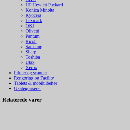
HP Hewlett Packard
Konica Minolta
Kyocera
Lexmark
OKI
Olivetti
Pantum
Ricoh
Samsung
Sharp
Toshiba
Utax
Xerox
Printer og scanner
Rengøring og Facility
Tablets & mobiltilbehør
Ukategoriseret
Relaterede varer