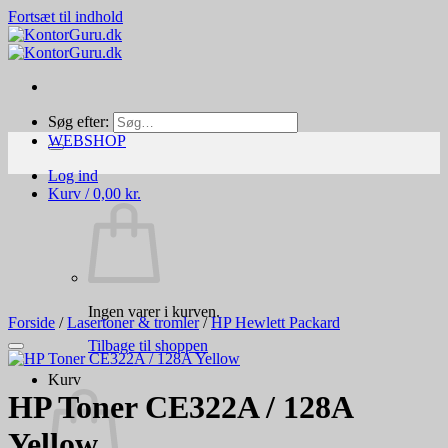
Fortsæt til indhold
Søg efter:
WEBSHOP
Log ind
Kurv /
0,00
kr.
Ingen varer i kurven.
Forside
/
Lasertoner & tromler
/
HP Hewlett Packard
Tilbage til shoppen
Kurv
HP Toner CE322A / 128A
Yellow