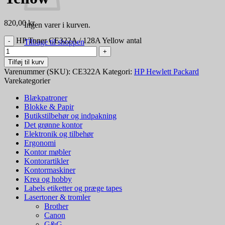
820,00
kr.
Ingen varer i kurven.
HP Toner CE322A / 128A Yellow antal
Tilbage til shoppen
Tilføj til kurv
Varenummer (SKU):
CE322A
Kategori:
HP Hewlett Packard
Varekategorier
Blækpatroner
Blokke & Papir
Butikstilbehør og indpakning
Det grønne kontor
Elektronik og tilbehør
Ergonomi
Kontor møbler
Kontorartikler
Kontormaskiner
Krea og hobby
Labels etiketter og præge tapes
Lasertoner & tromler
Brother
Canon
G&G