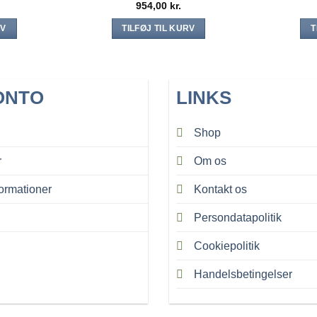
954,00
kr.
RV
TILFØJ TIL KURV
T
ONTO
LINKS
Shop
r
Om os
ormationer
Kontakt os
Persondatapolitik
Cookiepolitik
Handelsbetingelser