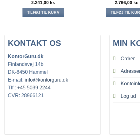
2.241,00
kr.
2.766,00
kr.
TILFØJ TIL KURV
TILFØJ TIL KU
KONTAKT OS
MIN K
KontorGuru.dk
Ordrer
Finlandsvej 14b
Adresse
DK-8450 Hammel
E-mail:
info@kontorguru.dk
Kontoinf
Tlf.:
+45 5039 2244
CVR: 28966121
Log ud