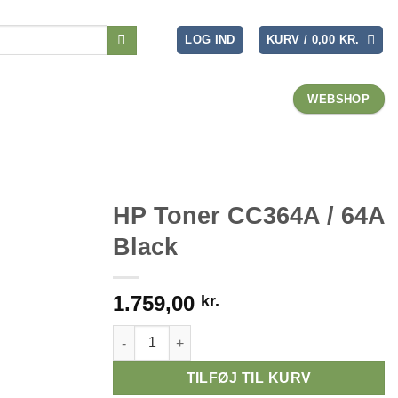
LOG IND
KURV /
0,00
KR.
WEBSHOP
HP Toner CC364A / 64A
Black
1.759,00
kr.
HP Toner CC364A / 64A Black antal
TILFØJ TIL KURV