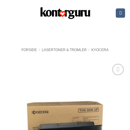
Fortsæt
til
indhold
FORSIDE
/
LASERTONER & TROMLER
/
KYOCERA