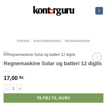
Fortsæt
til
indhold
FORSIDE
/
KONTORMASKINER
/
REGNEMASKINER
Regnemaskine Solar og batteri 12 digits
17,00
kr.
Regnemaskine Solar og batteri 12 digits antal
TILFØJ TIL KURV