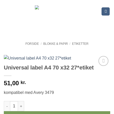
Fortsæt
til
indhold
FORSIDE
/
BLOKKE & PAPIR
/
ETIKETTER
Universal label A4 70 x32 27*etiket
51,00
kr.
kompatibel med Avery 3479
Universal label A4 70 x32 27*etiket antal