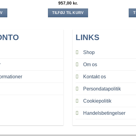
957,00
kr.
RV
TILFØJ TIL KURV
T
ONTO
LINKS
Shop
r
Om os
ormationer
Kontakt os
Persondatapolitik
Cookiepolitik
Handelsbetingelser