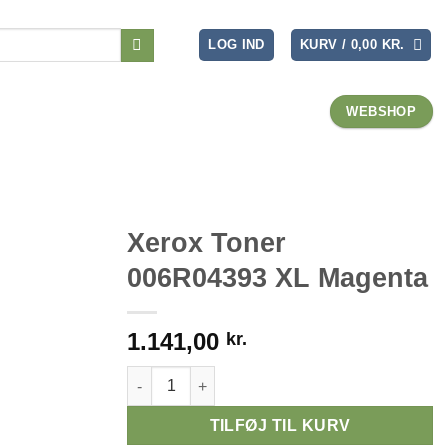
LOG IND
KURV /
0,00
KR.
WEBSHOP
Xerox Toner
006R04393 XL Magenta
1.141,00
kr.
Xerox Toner 006R04393 XL Magenta antal
TILFØJ TIL KURV