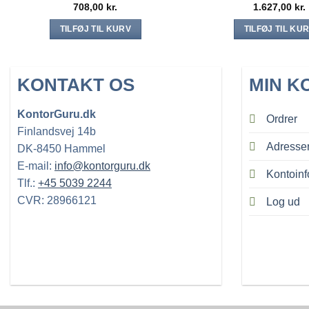
708,00
kr.
1.627,00
kr.
TILFØJ TIL KURV
TILFØJ TIL KU
KONTAKT OS
MIN K
KontorGuru.dk
Ordrer
Finlandsvej 14b
Adresse
DK-8450 Hammel
E-mail:
info@kontorguru.dk
Kontoinf
Tlf.:
+45 5039 2244
CVR: 28966121
Log ud